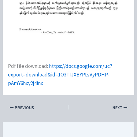
Pdf file download:
https://docs.google.com/uc?
export=download&id=1O3TIJXBYPLvVyPDHP-
pAmY6hxy2j4inx
PREVIOUS
NEXT