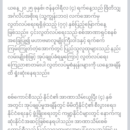
ယနေ့ ၂၀၂၅ ခုနှစ်၊ ဇန်နဝါရီလ (၄) ရက်နေ့သည် ဗြိတိသျှ
အင်္ဂလိပ်အစိုးရ (သူ့ကျွန်းဘဝ) လက်အောက်မှ
လွတ်လပ်ရေးရရှိခဲ့သည့် (၇၇) နှစ်ပြည့်မြောက်နေ့
ဖြစ်သည်။ ၄င်းလွတ်လပ်ရေးသည် စစ်အာဏာရှင်စနစ်
အခြေပြု၍ မဟာဗမာလူမျိုးကြီးဝါဒနှင့် ရက်စက်
ကြမ်းကြုတ်တဲ့အောက်တွင် ပြည်သူလူထုများသည် နည်း
လမ်းမျိုးစုံဖြင့် အုပ်ချုပ်ခံရမှုကြောင့် လွတ်လပ်ရေး
ကြေညာစာတမ်းပါ လွတ်လပ်မှုစံနှုန်းများကို ယနေ့အချိန်
ထိ ရှုံးဆုံးနေရသည်။
စစ်ကောင်စီသည် နိုင်ငံ၏ အာဏာသိမ်းယူပြီး (၄) နှစ်
အတွင်း အုပ်ချုပ်မှုအချိန်တွင် မိမိတို့နိုင်ငံ့၏ စီးပွားရေး၊
နိုင်ငံရေးနှင့် ဖွံ့ဖြိုးရေးတွင် ကမ္ဘာ့နိုင်ငံများတွင် နောက်ကျ
ဆုံးနိုင်ငံအဆင့်ဖြစ်နေရပါသည်။ အာဏာသိမ်းစစ်
ကောင်စီသည် ပြည်သူလူထုများအပေါ် လေယာဉ်ဖြင့် မ