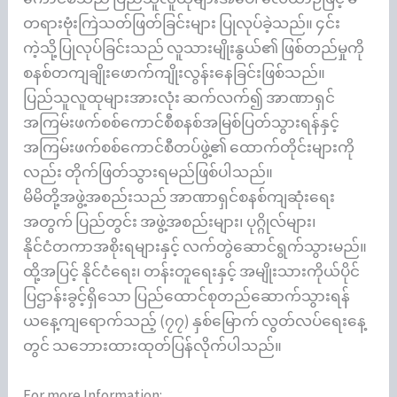
တရားဗုံးကြဲသတ်ဖြတ်ခြင်းများ ပြုလုပ်ခဲ့သည်။ ၄င်း
ကဲ့သို့ပြုလုပ်ခြင်းသည် လူသားမျိုးနွယ်၏ ဖြစ်တည်မှုကို
စနစ်တကျချိုးဖောက်ကျိုးလွန်းနေခြင်းဖြစ်သည်။
ပြည်သူလူထုများအားလုံး ဆက်လက်၍ အာဏာရှင်
အကြမ်းဖက်စစ်ကောင်စီစနစ်အမြစ်ပြတ်သွားရန်နှင့်
အကြမ်းဖက်စစ်ကောင်စီတပ်ဖွဲ့၏ ထောက်တိုင်းများကို
လည်း တိုက်ဖြတ်သွားရမည်ဖြစ်ပါသည်။
မိမိတို့အဖွဲ့အစည်းသည် အာဏာရှင်စနစ်ကျဆုံးရေး
အတွက် ပြည်တွင်း အဖွဲ့အစည်းများ၊ ပုဂ္ဂိုလ်များ၊
နိုင်ငံတကာအစိုးရများနှင့် လက်တွဲဆောင်ရွက်သွားမည်။
ထို့အပြင့် နိုင်ငံရေး၊ တန်းတူရေးနှင့် အမျိုးသားကိုယ်ပိုင်
ပြဌာန်းခွင့်ရှိသော ပြည်ထောင်စုတည်ဆောက်သွားရန်
ယနေ့ကျရောက်သည့် (၇၇) နှစ်မြောက် လွတ်လပ်ရေးနေ့
တွင် သဘေားထားထုတ်ပြန်လိုက်ပါသည်။
For more Information: